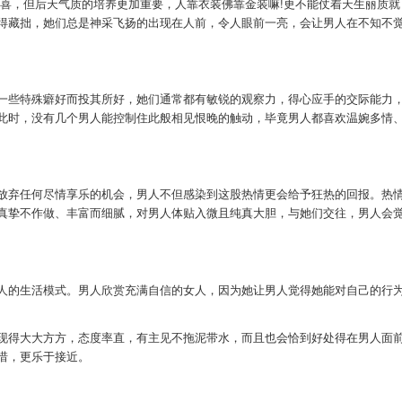
，但后天气质的培养更加重要，人靠衣装佛靠金装嘛!更不能仗着天生丽质就
得藏拙，她们总是神采飞扬的出现在人前，令人眼前一亮，会让男人在不知不
些特殊癖好而投其所好，她们通常都有敏锐的观察力，得心应手的交际能力
此时，没有几个男人能控制住此般相见恨晚的触动，毕竟男人都喜欢温婉多情
弃任何尽情享乐的机会，男人不但感染到这股热情更会给予狂热的回报。热
真挚不作做、丰富而细腻，对男人体贴入微且纯真大胆，与她们交往，男人会
的生活模式。男人欣赏充满自信的女人，因为她让男人觉得她能对自己的行
得大大方方，态度率直，有主见不拖泥带水，而且也会恰到好处得在男人面
惜，更乐于接近。