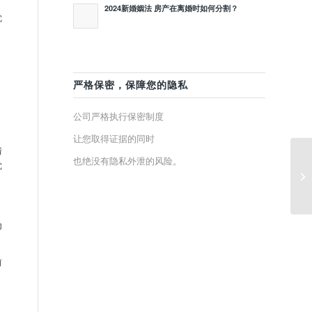
2024新婚姻法 房产在离婚时如何分割？
觉
，
严格保密，保障您的隐私
、
公司严格执行保密制度
让您取得证据的同时
情
也绝没有隐私外泄的风险。
觉
婚
吗
为
前