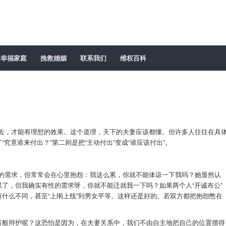
幸福家庭
挽救婚姻
联系我们
维权百科
去，才能有理想的效果。这个道理，天下的夫妻应该都懂。但许多人往往在具
究竟谁来付出？”第二则是把“主动付出”变成“谁应该付出”。
的需求，但常常会在心里抱怨：我这么累，你就不能体谅一下我吗？她显然认
累了，但我确实有性的需求呀，你就不能迁就我一下吗？如果两个人“开诚布公”
有什么不同，甚至“上纲上线”到男女平等。这样还是好的。若双方都把抱怨憋在
而百般辩护呢？这恐怕是因为，在夫妻关系中，我们不由自主地把自己的位置摆得