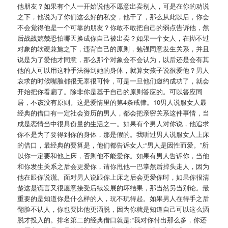
他朋友？如果有个人一开始说他不愿意出卖别人，可是在你的劝说
之下，他说为了你们这么好的私交，他干了，那么从此以后，你会
不会觉得他是一个可靠的朋友？你敢不敢把自己的弱点告诉他，然
后战战兢兢恐怕哪天换成你自己被出卖？如果一个女人，在拗不过
对象的软硬兼施之下，违背自己的原则，勉强同意发生关系，并且
说是为了爱他才同意，那么那个对象会不会认为，以后还是会有其
他的人可以用这种手法得到她的身体，就算女孩子说很爱他？男人
哀求的时候嘴脸都很无辜很可怜，可是一旦他们邀约成功了，就会
开始把你看扁了。除非你是基于自己的原则答应的。可以答应同
居，不该没有原则。这是爱情里的第4条戒律。10男人说服女人最
经典的借口有一定社会资历的男人，都会把亲密关系这件事情，当
成是恋情当中很具份量的生活之一。如果有个男人对你说，他追求
你不是为了要得到你的身体，那是假的。我听过男人说服女人上床
的借口，最经典的要算是，他们都告诉女人:“男人是因性而爱。”所
以你一定要和他上床，否则他不能爱你。如果有男人告诉你，当他
和你发生关系之后会更爱你，请你甩他一巴掌然后掉头走人，因为
他在跟你说谎。面对男人说跟你上床之后会更爱你时，如果你很清
楚这是谎言又很愿意接受后续发展的坏结果，那当然另当别论。最
重要的是知道你是什么样的人，玩不玩得起。如果男人在得手之后
翻脸不认人，你也要比他更洒脱，因为你就是知道自己可以这么洒
脱才投入的。排名第二的经典借口就是:“我对你付出那么多，你还