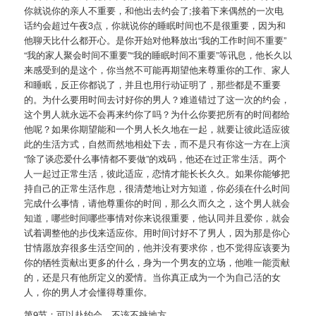
你就说你的亲人不重要，和他出去约会了;接着下来偶然的一次电
话约会超过午夜3点，你就说你的睡眠时间也不是很重要，因为和
他聊天比什么都开心。是你开始对他释放出“我的工作时间不重要”
“我的家人聚会时间不重要”“我的睡眠时间不重要”等讯息，他长久以
来感受到的是这个，你当然不可能再期望他来尊重你的工作、家人
和睡眠，反正你都说了，并且也用行动证明了，那些都是不重要
的。为什么要用时间去讨好你的男人？难道错过了这一次的约会，
这个男人就永远不会再来约你了吗？为什么你要把所有的时间都给
他呢？如果你期望能和一个男人长久地在一起，就要让彼此适应彼
此的生活方式，自然而然地相处下去，而不是只有你这一方在上演
“除了谈恋爱什么事情都不要做”的戏码，他还在过正常生活。两个
人一起过正常生活，彼此适应，恋情才能长长久久。如果你能够把
持自己的正常生活作息，很清楚地让对方知道，你必须在什么时间
完成什么事情，请他尊重你的时间，那么久而久之，这个男人就会
知道，哪些时间哪些事情对你来说很重要，他认同并且爱你，就会
试着调整他的步伐来适应你。用时间讨好不了男人，因为那是你心
甘情愿放弃很多生活空间的，他并没有要求你，也不觉得应该要为
你的牺牲贡献出更多的什么，身为一个男友的立场，他唯一能贡献
的，还是只有他所定义的爱情。当你真正成为一个为自己活的女
人，你的男人才会懂得尊重你。
第9节：可以赴约会，不该不挑地方