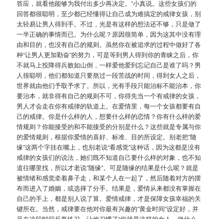
答应，就看他能够为我付出多少再决定。”小真说。这些女孩们的
回答都很聪明，至少都已经懂得让自己成为难搞定的戒律女孩，别
太轻易让男人得到手。不过，光是有这样的想法还不够，只是做了
一半正确的事情而已。为什么呢？原因很简单，因为这其中没有理
由和目的，也没有自己的规则。虽然你在被追求的过程中做好了各
种“让男人更加勤奋”的努力，可是等到男人得到你的青睐之后，你
不就马上投降得兵败如山倒，一样爱他爱到忘记自己是谁了吗？男
人很聪明，他们都知道只要熬过一段苦战的时间，得到女人之后，
世界就由他们予取予求了。所以，光有手段只能治标不能治本，你
要治本，就非得有自己的规则不可，你得先当一个有戒律的女孩，
男人才会走在你有戒律的轨道上。在爱情里，每一个女孩都要有自
己的戒律。你是什么样的人，想要什么样的恋情？你有什么样的爱
情规则？你能接受的和不能接受的分别是什么？这些就是专属与你
的爱情规则，根据你爱情的喜好、标准、目的所设定。别老把”随
缘”这两个字挂在嘴上，也别老说“看感觉”这种话，因为这都是没有
戒律的女孩们的说法，她们既不知道自己要什么样的对象，也不知
道往哪里找，所以才老说”随缘”。可是随缘的结果是什么呢？就是
被情绪和感觉牵着鼻子走，和某个人在一起了，然后随着对方的摆
布而进入了婚姻，或选择了分手。结果是，爱情从来都没有掌握在
自己的手上，都是别人说了算。爱情戒律，才是保障女孩幸福的关
键所在。当然，戒律要在他对你最有兴趣的”黄金时间”设定好，并
且在这段时间反复练习，让他习惯了“你就是这样的女人，做什么