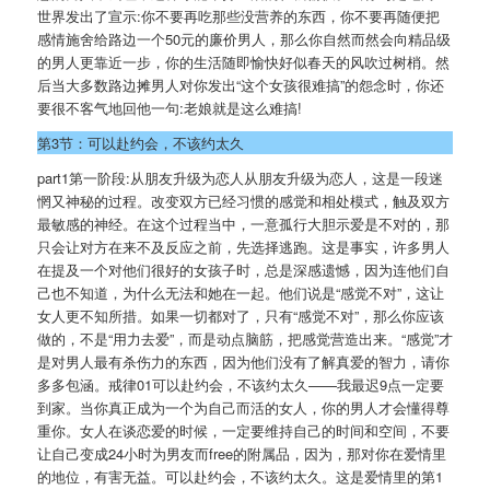
世界发出了宣示:你不要再吃那些没营养的东西，你不要再随便把
感情施舍给路边一个50元的廉价男人，那么你自然而然会向精品级
的男人更靠近一步，你的生活随即愉快好似春天的风吹过树梢。然
后当大多数路边摊男人对你发出“这个女孩很难搞”的怨念时，你还
要很不客气地回他一句:老娘就是这么难搞!
第3节：可以赴约会，不该约太久
part1第一阶段:从朋友升级为恋人从朋友升级为恋人，这是一段迷
惘又神秘的过程。改变双方已经习惯的感觉和相处模式，触及双方
最敏感的神经。在这个过程当中，一意孤行大胆示爱是不对的，那
只会让对方在来不及反应之前，先选择逃跑。这是事实，许多男人
在提及一个对他们很好的女孩子时，总是深感遗憾，因为连他们自
己也不知道，为什么无法和她在一起。他们说是“感觉不对”，这让
女人更不知所措。如果一切都对了，只有“感觉不对”，那么你应该
做的，不是“用力去爱”，而是动点脑筋，把感觉营造出来。“感觉”才
是对男人最有杀伤力的东西，因为他们没有了解真爱的智力，请你
多多包涵。戒律01可以赴约会，不该约太久——我最迟9点一定要
到家。当你真正成为一个为自己而活的女人，你的男人才会懂得尊
重你。女人在谈恋爱的时候，一定要维持自己的时间和空间，不要
让自己变成24小时为男友而free的附属品，因为，那对你在爱情里
的地位，有害无益。可以赴约会，不该约太久。这是爱情里的第1