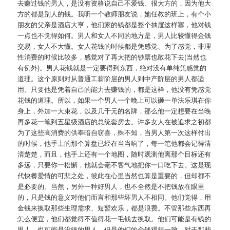
去赚过钱的男人，是没有资格说自己不爱钱、很大方的，因为他大
方的都是别人的钱。我听一个教师朋友说，她任教的班上，有个小
朋友的父亲是酒店大亨，他们家的钱都是整个抽屉这样塞，他对钱
一点也不觉得如何。男人和女人不同的地方是，男人比较懂得金钱
交易，女人不大懂。女人花钱的时候都是凭感觉、为了感觉，非理
性消费的时候比较多，感觉对了再大把的钞票也敢花下去(当然也
有例外)。男人花钱就是一定要得到东西，绝对没有单纯凭感觉的
道理。这个原则对从普通工薪阶层的男人到中产阶层的男人都适
用。只要他是凭着自己的能力去赚钱的，都是这样，他没有凭感觉
花钱的道理。所以，如果一个男人一个晚上可以砸一单法乐琪在你
身上，外加一大束花，以及几千元的名牌，那么他一定想要在当晚
再多花一笔到五星级酒店的总统套房去。许多女人在被追求之初都
为了这些高消费的供奉暗自窃喜，殊不知，当男人第一次这样付出
的时候，他手上的那个算盘已经在当当响了，每一笔他都会记得清
清楚楚，而且，他手上还有一个地图，随时观测他离那个目标还有
多远，只要你一松懈，他就会毫不客气地把你一口吃下去。这是现
代快餐爱情的可悲之处，彼此在心里当然也算是重要的，但却都不
是必要的。当然，另外一种好男人，也不全然是不把钱放在眼里
的，只是钱的意义对他们而言和那些坏男人不相同。他们觉得，用
金钱来换取那些生理需求、短暂欢乐，都是浪费。不管那些东西再
怎么便宜，他们都觉得不值得花一毛钱去换取。他们可能是有钱的
男人，也可能是没钱的男人，但是他们的金钱观很一致。对于那些