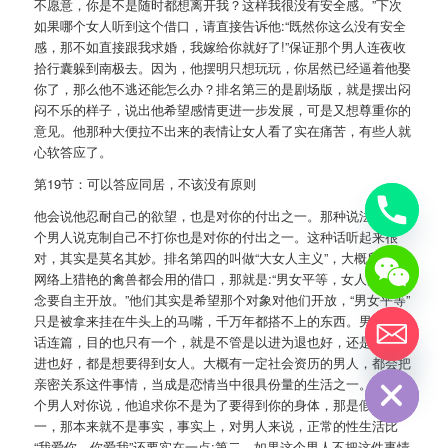
不愿意，你是不是随时都想离开我？这样我很没有安全感。”下次
如果哪个女人听到这个借口，请直接告诉他:“既然你这么没有安全
感，那不如直接跟我求婚，我嫁给你就好了!”保证那个男人连夜收
拾行囊躲到南极去。因为，他摆明只想玩玩，你居然已经逼着他娶
你了，那么他不逃还能怎么办？排名第三的是剧场版，就是摆出闷
闷不乐的样子，说出他希望感情更进一步发展，可是又想尊重你的
意见。他那种大便拉不出来的表情让女人看了实在痛苦，有些人就
心软答应了。
第19节：可以答应同居，不该没有原则
他会说他忍耐自己的欲望，也是对你的付出之一。那种说法很像一
个男人说克制自己不打你也是对你的付出之一。这种话听起来很
对，其实是莫名其妙。排名第四的叫做“大女人主义”，大概所有在
网络上猎艳的禽兽都会用的借口，那就是:“男女平等，女人的性观
念要自主开放。”他们其实是希望那个对象对他们开放，“男女平等”
只是被拿来挂在牛头上的马嘴，千万年都搭不上的东西。男人的鬼
话连篇，目的也只有一个，就是不管是以进为退也好，还是以退为
chaty
进也好，都是想要得到女人。大概有一定社会资历的男人，都会把
Hide
亲密关系这件事情，当成是恋情当中很具份量的生活之一。如果有
个男人对你说，他追求你不是为了要得到你的身体，那是假的。第
一，那本来就不是事实，事实上，对男人来说，正常的性生活比
“我爱你，你爱我”还要实在一点;第二，如果这个男人不把这件事情