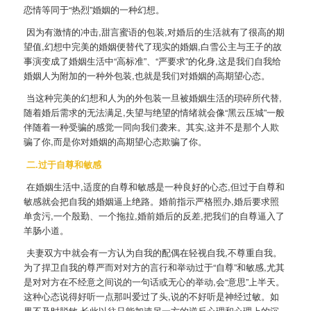
恋情等同于“热烈”婚姻的一种幻想。
因为有激情的冲击,甜言蜜语的包装,对婚后的生活就有了很高的期
望值,幻想中完美的婚姻便替代了现实的婚姻,白雪公主与王子的故
事演变成了婚姻生活中“高标准”、“严要求”的化身,这是我们自我给
婚姻人为附加的一种外包装,也就是我们对婚姻的高期望心态。
当这种完美的幻想和人为的外包装一旦被婚姻生活的琐碎所代替,
随着婚后需求的无法满足,失望与绝望的情绪就会像“黑云压城”一般
伴随着一种受骗的感觉一同向我们袭来。其实,这并不是那个人欺
骗了你,而是你对婚姻的高期望心态欺骗了你。
二.过于自尊和敏感
在婚姻生活中,适度的自尊和敏感是一种良好的心态,但过于自尊和
敏感就会把自我的婚姻逼上绝路。婚前指示严格照办,婚后要求照
单贪污,一个殷勤、一个拖拉,婚前婚后的反差,把我们的自尊逼入了
羊肠小道。
夫妻双方中就会有一方认为自我的配偶在轻视自我,不尊重自我。
为了捍卫自我的尊严而对对方的言行和举动过于“自尊”和敏感,尤其
是对对方在不经意之间说的一句话或无心的举动,会“意思”上半天。
这种心态说得好听一点那叫爱过了头,说的不好听是神经过敏。如
果不及时脱敏,长此以往只能加速另一方的逆反心理和心理上的沉