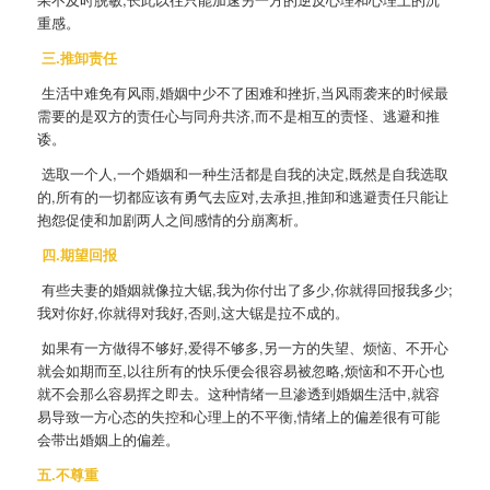
重感。
三.推卸责任
生活中难免有风雨,婚姻中少不了困难和挫折,当风雨袭来的时候最
需要的是双方的责任心与同舟共济,而不是相互的责怪、逃避和推
诿。
选取一个人,一个婚姻和一种生活都是自我的决定,既然是自我选取
的,所有的一切都应该有勇气去应对,去承担,推卸和逃避责任只能让
抱怨促使和加剧两人之间感情的分崩离析。
四.期望回报
有些夫妻的婚姻就像拉大锯,我为你付出了多少,你就得回报我多少;
我对你好,你就得对我好,否则,这大锯是拉不成的。
如果有一方做得不够好,爱得不够多,另一方的失望、烦恼、不开心
就会如期而至,以往所有的快乐便会很容易被忽略,烦恼和不开心也
就不会那么容易挥之即去。这种情绪一旦渗透到婚姻生活中,就容
易导致一方心态的失控和心理上的不平衡,情绪上的偏差很有可能
会带出婚姻上的偏差。
五.不尊重