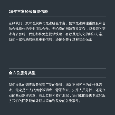
20年丰富经验值得信赖
选择我们，意味着您将与先进经验丰富、技术先进并注重隐私和合
法合规操作的专业团队合作。无论您的问题有多复杂，或者您的需
求有多独特，我们都将为您提供快速、有效且定制化的解决方案。
我们不仅帮助您获取重要信息，还确保整个过程安全保密
全方位服务类型
我们提供的调查服务涵盖广泛的领域，满足不同客户的多样化需
求。无论是个人婚姻忠诚调查、背景审查、失踪人员寻找，还是企
业的商业欺诈调查、员工监控和资产追踪，我们都能提供专业的服
务我们的团队能够处理从简单到复杂的各类事件。