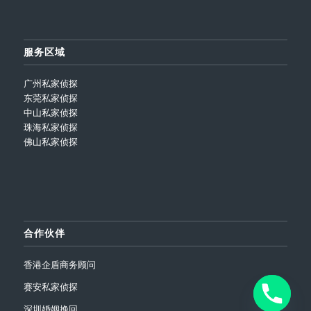
服务区域
广州私家侦探
东莞私家侦探
中山私家侦探
珠海私家侦探
佛山私家侦探
合作伙伴
香港企盾商务顾问
赛安私家侦探
深圳婚姻挽回