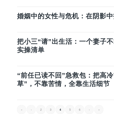
婚姻中的女性与危机：在阴影中
把小三“请”出生活：一个妻子不
实操清单
“前任已读不回”急救包：把高
草”，不靠苦情，全靠生活细节
«
‹
2
3
5
6
›
»
4