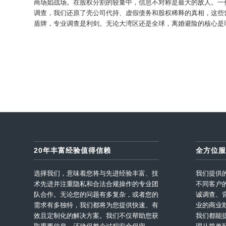
商场如战场。在股权分割的较量中，信息不对称是最大的敌人。一
调查，我们还原了壳公司代持、虚假债务和股权稀释的真相，这些
盾牌，专业调查是利剑。无论大湾区还是全球，离婚避险的核心是
20年丰富经验值得信赖
全方位服
选择我们，意味着您将与先进经验丰富、技
我们提供
术先进并注重隐私和合法合规操作的专业团
不同客户
队合作。无论您的问题有多复杂，或者您的
诚调查、
需求有多独特，我们都将为您提供快速、有
业的商业
效且定制化的解决方案。我们不仅帮助您获
我们都能
取重要信息，还确保整个过程安全保密
理从简单