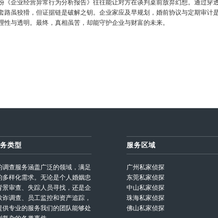
份《企业经营异常行为分析报告》往往能让对方在谈判桌前放弃幻想。通过穿
套路虽狡猾，但证据链是破解之钥。企业家应及早规划，婚前协议与定期审计
理性与透明。最终，真相虽苦，却能守护企业与财富的未来。
务类型
服务区域
的调查服务涵盖广泛的领域，满足
广州私家侦探
的多样化需求。无论是个人婚姻忠
东莞私家侦探
背景审查、失踪人员寻找，还是企
中山私家侦探
欺诈调查、员工监控和资产追踪，
珠海私家侦探
提供专业的服务我们的团队能够处
佛山私家侦探
到复杂的各类事件。