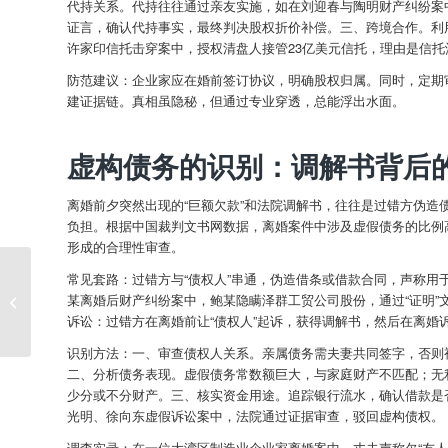
代持关系。代持往往通过亲友实施，如在刘迎春与陶明财产纠纷案
证言，确认代持事实，最终判决股权折价补偿。三、跨境合作。利用
许家印信托击穿案中，授权清盘人接管23亿美元信托，理由是信托
防范建议：企业家应在婚前签订协议，明确股权归属。同时，定期
建证据链。真相虽隐秘，但通过专业穿透，总能浮出水面。
虚构债务的识别：调解书背后
离婚前夕突然出现的“巨额欠款”和法院调解书，往往是过错方伪
负担。根据中国裁判文书网数据，离婚案件中涉及虚假债务的比例
形成的合理性审查。
常见套路：过错方与“债权人”串通，伪造借条或借款合同，声称
婚姻危机中的“OODA 循环”：如何在情
某离婚后财产纠纷案中，鲍某隐瞒泽群工贸公司股份，通过“证明
感崩塌时重构理性�...
诉讼：过错方在离婚前让“债权人”起诉，获得调解书，然后在离婚
识别方法：一、审查债权人关系。亲属债务需夫妻共同签字，否则
二、分析债务表现。虚假债务常数额巨大，与家庭财产不匹配；无
少分或不分财产。三、核实资金用途。追踪银行流水，确认借款是
光明、徐向东虚假诉讼案中，法院通过证据审查，驳回虚构债权。
调查实录：在一位大湾区制造业企业家离婚案中，丈夫声称欠“友人