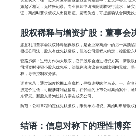
婚起诉相近，无转账记录。专业律师申请法院调取银行流水，证实
证，离婚时要求债权人出庭质证。发现伪造，可提起确认合同无效
股权稀释与增资扩股：董事会
恶意利用董事会决议稀释配偶股权，是企业家离婚中的另一高频陷
根据公司法，股东有优先认缴权，但若公司章程未约定，控股股东
套路拆解：过错方作为大股东，召开股东会通过增资方案，新股以
司增资时侵犯小股东优先权，法院判决决议在实缴比例内无效。另
权，导致控制权旁落。
调查实录：通过深度挖掘工商底档，寻找违规蛛丝马迹。一、审查
股定价过低，可能涉嫌利益输送。在代理的上市公司离婚案中，通
东背景。新股东常为过错方亲友或壳公司。
防范：公司章程约定优先认缴权，限制单方增资。离婚时申请股权
结语：信息对称下的理性博弈