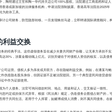
中，陶明通过王笠和陶一华代持天迈公司100%股权。法院通过工商底档和证人
香港或新加坡的法律服务机构，申请法院强制披露。香港高等法院在2025年
沦为欺诈工具。
审计公司财务，防范隐形转移。一旦发现蛛丝马迹，立即聘请国际调查顾问，
的利益交换
造债务的经典手法。这些虚假债务旨在减少夫妻共同财产份额，让无辜方承担不实
高达30%，涉案金额动辄上亿元。识别关键在于对债权人资信的核实，以及债
用于公司运营。债权人多为亲友或关联方，存在隐秘利益交换。例如，在潘某与鲍
”文件伪造隐名股东身份，但因证据不足被法院驳回。另一个典型是民间借贷虚假
诉讼中作为证据使用。
视为个人债务。法官可询问借款时间、地点、用途和证人，交叉验证一致性。
利息约定或担保方式异常。根据《民法典》规定，伪造债务企图侵占财产的，
否用于共同生活。若用于个人挥霍，如赌博或情人消费，则不属共同债务。在
”5000万元，用于公司扩张。但调查发现，债权人为其姐夫，借款合同日期与离