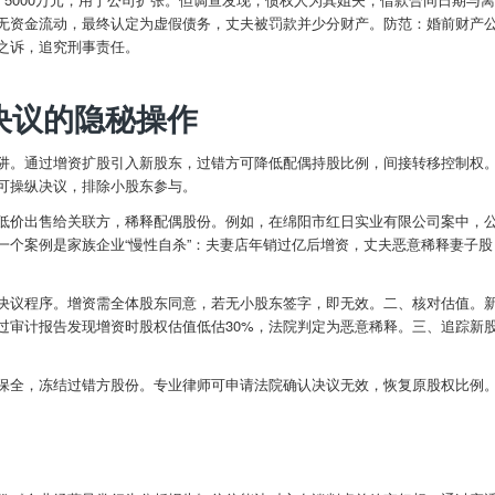
无资金流动，最终认定为虚假债务，丈夫被罚款并少分财产。防范：婚前财产
之诉，追究刑事责任。
决议的隐秘操作
阱。通过增资扩股引入新股东，过错方可降低配偶持股比例，间接转移控制权
可操纵决议，排除小股东参与。
低价出售给关联方，稀释配偶股份。例如，在绵阳市红日实业有限公司案中，
一个案例是家族企业“慢性自杀”：夫妻店年销过亿后增资，丈夫恶意稀释妻子股
决议程序。增资需全体股东同意，若无小股东签字，即无效。二、核对估值。
过审计报告发现增资时股权估值低估30%，法院判定为恶意稀释。三、追踪新
保全，冻结过错方股份。专业律师可申请法院确认决议无效，恢复原股权比例