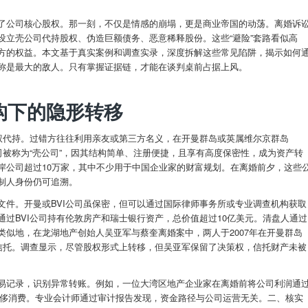
了公司核心股权。那一刻，不仅是情感的崩塌，更是商业帝国的动荡。离婚诉
设立壳公司代持股权、伪造巨额债务、恶意稀释股份。这些“避险”套路看似高
方的权益。本文基于真实案例和调查实录，深度拆解这些常见陷阱，揭示如何
称是最大的敌人。只有掌握证据链，才能在谈判桌前占据上风。
构下的隐形转移
股权代持。过错方往往利用亲友或第三方名义，在开曼群岛或英属维尔京群岛
司被称为“壳公司”，因其结构简单、注册便捷，且享有高度保密性，成为资产转
岸公司超过10万家，其中不少用于中国企业家的财富规划。在离婚前夕，这些
制人身份仍可追溯。
文件。开曼或BVI公司虽保密，但可以通过国际律师事务所或专业调查机构获取
过BVI公司持有伦敦房产和瑞士银行资产，总价值超过10亿美元。清盘人通过
似地，在龙湖地产创始人吴亚军与蔡奎离婚案中，两人于2007年在开曼群岛
际信托。调查显示，尽管股权形式上转移，但吴亚军保留了决策权，信托财产未被
易记录，识别异常转账。例如，一位大湾区地产企业家在离婚前将公司利润通
人奢侈消费。专业会计师通过审计报告发现，资金路径与公司运营无关。二、核实