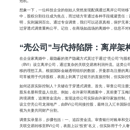
危机。
想象一下，一位科技企业的创始人突然发现配偶通过离岸公司转移
中，股权分割往往成为焦点，而过错方常通过各种手段规避责任：
明，实则漏洞百出。通过专业调查，我们可以还原真相，保护无辜
过穿透式调查重构公平。记住，在商场如战场的离婚中，信息不对
“壳公司”与代持陷阱：离岸架
在企业家离婚中，最隐蔽的资产隐藏方式莫过于通过“壳公司”与
（BVI）设立离岸公司，通过复杂的关联交易将利润外流。这类公
移的理想工具。根据国际金融透明组织的数据，开曼群岛注册的离
司常被用于代持股权，表面上剥离了过错方的直接控制，但实际控
如何还原实际控制人？关键在于穿透式调查。首先，审查公司注册
股东名册和受益人信息。例如，在许家印离婚案中，其前妻丁玉梅通
跨境调查，追溯资金流向，发现这些公司实际由许家印家族控制。类
设立空壳公司龙湖地产，由BVI公司间接控股，最终注入汇丰国
视为夫妻共同财产分割。
调查实录显示，步骤包括：一、追踪资金流。审查银行对账单和交
关联交易转移至BVI公司，表面上以“投资”名义，但实际用于个