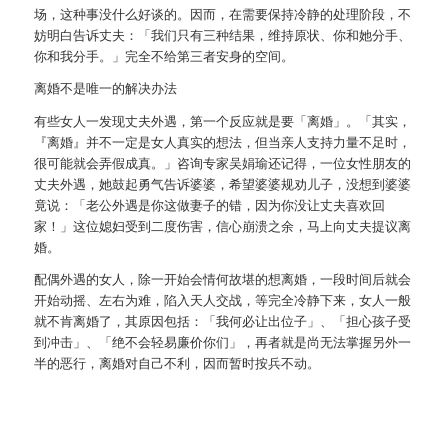
场，这种事没什么好谈的。因而，在需要保持冷静的处理阶段，不
妨明白告诉丈夫：「我们只有三种结果，维持原状、你和她分手、
你和我分手。」完全不给第三者安身的空间。
离婚不是唯一的解决办法
有些女人一发现丈夫外遇，第一个反应就是要「离婚」。「其实，
『离婚』并不一定是女人真实的想法，但当亲人支持力量不足时，
很可能就会弄假成真。」咨询专家吴娟瑜还记得，一位女性朋友的
丈夫外遇，她鼓起勇气告诉婆婆，希望婆婆规劝儿子，没想到婆婆
竟说：「老公外遇是你这做妻子的错，因为你没让丈夫喜欢回
家！」这位媳妇受到二度伤害，信心崩溃之余，马上向丈夫提议离
婚。
配偶外遇的女人，除一开始会情何故堪的想离婚，一段时间后就会
开始动摇、左右为难，陷入天人交战，等完全冷静下来，女人一般
就不肯离婚了，其原因包括：「我何必让出位子」、「担心孩子受
到冲击」、「绝不会轻易廉价你们」，再者就是尚无法掌握另外一
半的恶行，离婚对自己不利，因而暂时按兵不动。