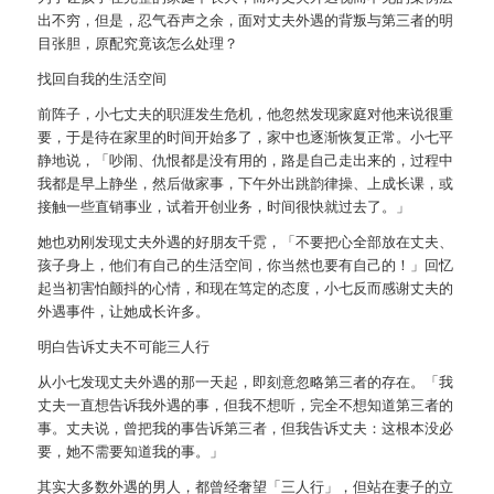
出不穷，但是，忍气吞声之余，面对丈夫外遇的背叛与第三者的明
目张胆，原配究竟该怎么处理？
找回自我的生活空间
前阵子，小七丈夫的职涯发生危机，他忽然发现家庭对他来说很重
要，于是待在家里的时间开始多了，家中也逐渐恢复正常。小七平
静地说，「吵闹、仇恨都是没有用的，路是自己走出来的，过程中
我都是早上静坐，然后做家事，下午外出跳韵律操、上成长课，或
接触一些直销事业，试着开创业务，时间很快就过去了。」
她也劝刚发现丈夫外遇的好朋友千霓，「不要把心全部放在丈夫、
孩子身上，他们有自己的生活空间，你当然也要有自己的！」回忆
起当初害怕颤抖的心情，和现在笃定的态度，小七反而感谢丈夫的
外遇事件，让她成长许多。
明白告诉丈夫不可能三人行
从小七发现丈夫外遇的那一天起，即刻意忽略第三者的存在。「我
丈夫一直想告诉我外遇的事，但我不想听，完全不想知道第三者的
事。丈夫说，曾把我的事告诉第三者，但我告诉丈夫：这根本没必
要，她不需要知道我的事。」
其实大多数外遇的男人，都曾经奢望「三人行」，但站在妻子的立