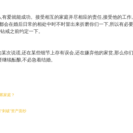
人有爱就能成功。接受相互的家庭并尽相应的责任,接受他的工作,
,都会在婚后日常的相处中时不时冒出来折磨你们一下,所以有必
上钻戒之前约定一下。
某次说谎,还在某些细节上存有误会,还在嫌弃他的家贫,那么你
要继续酝酿,不必急着结婚。
连累家庭？
“刺破”资产面纱