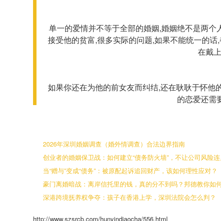
单一的爱情并不等于全部的婚姻,婚姻绝不是两个
接受他的贫富,很多实际的问题,如果不能统一的话
在戴
如果你还在为他的前女友而纠结,还在耿耿于怀他的
的恋爱还需
2026年深圳婚姻调查（婚外情调查）合法边界指南
创业者的婚姻保卫战：如何建立“债务防火墙”，不让公司风险
当“赠与”变成“债务”：被原配起诉追回财产，该如何理性应对？
豪门离婚暗战：离岸信托里的钱，真的分不到吗？邦德教你如何
深港跨境抚养权争夺：孩子在香港上学，深圳法院会怎么判？
http://www.szsrcb.com/hunyindiaocha/556.html