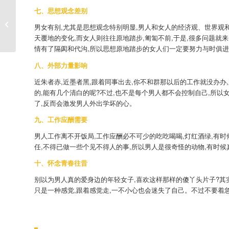
七、思想观念差别
婚前:恐婚症的姑娘，如何获得幸福？
男女有别,尤其是思想观念特别明显,男人和女人的经济观、世界观
婚后:夫妻婚姻缺少�...
天覆地的变化,而女人则往往原地踏步,匍匐不前,于是,很多问题就
情有了隔阂和代沟,所以思想原地踏步的女人们一定要努力与时俱
八、外部力量影响
近朱者赤,近墨者黑,跟着同事出去,你不和群那以后的工作就没办办
的,能有几个清白的呢?不过,也不是每个男人都不会控制自己,所以
了,反而会激发男人外出学坏的心。
九、工作应酬需要
男人工作离不开饭局,工作应酬必不可少的吃吃喝喝,灯红酒绿,有时
任,不得已做一些个见不得人的事,所以男人是很奇怪的动物,有时
十、怀念青春往昔
别以为男人真的爱身边的年轻女子,喜欢这样那样的傻丫头片子?其
只是一种感觉,跟着感觉走,一不小心也会迷失了自己。不过不要着急