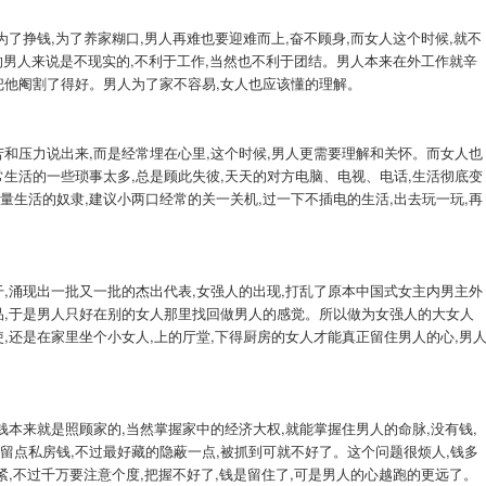
为了挣钱,为了养家糊口,男人再难也要迎难而上,奋不顾身,而女人这个时候,就不
男人来说是不现实的,不利于工作,当然也不利于团结。男人本来在外工作就辛
把他阉割了得好。男人为了家不容易,女人也应该懂的理解。
苦和压力说出来,而是经常埋在心里,这个时候,男人更需要理解和关怀。而女人也
常生活的一些琐事太多,总是顾此失彼,天天的对方电脑、电视、电话,生活彻底变
量生活的奴隶,建议小两口经常的关一关机,过一下不插电的生活,出去玩一玩,再
干,涌现出一批又一批的杰出代表,女强人的出现,打乱了原本中国式女主内男主外
品,于是男人只好在别的女人那里找回做男人的感觉。所以做为女强人的大女人
,还是在家里坐个小女人,上的厅堂,下得厨房的女人才能真正留住男人的心,男
钱本来就是照顾家的,当然掌握家中的经济大权,就能掌握住男人的命脉,没有钱,
留点私房钱,不过最好藏的隐蔽一点,被抓到可就不好了。这个问题很烦人,钱多
紧,不过千万要注意个度,把握不好了,钱是留住了,可是男人的心越跑的更远了。