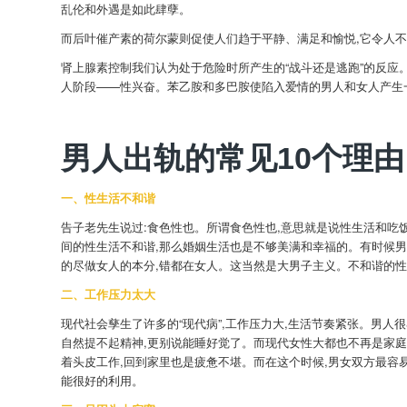
乱伦和外遇是如此肆孽。
而后叶催产素的荷尔蒙则促使人们趋于平静、满足和愉悦,它令人
肾上腺素控制我们认为处于危险时所产生的“战斗还是逃跑”的反应
人阶段——性兴奋。苯乙胺和多巴胺使陷入爱情的男人和女人产生一
男人出轨的常见10个理由
一、性生活不和谐
告子老先生说过:食色性也。所谓食色性也,意思就是说性生活和吃
间的性生活不和谐,那么婚姻生活也是不够美满和幸福的。有时候男
的尽做女人的本分,错都在女人。这当然是大男子主义。不和谐的
二、工作压力太大
现代社会孳生了许多的“现代病”,工作压力大,生活节奏紧张。男人
自然提不起精神,更别说能睡好觉了。而现代女性大都也不再是家庭
着头皮工作,回到家里也是疲惫不堪。而在这个时候,男女双方最容
能很好的利用。