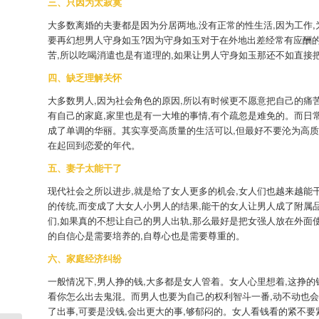
三、只因为太寂寞
大多数离婚的夫妻都是因为分居两地,没有正常的性生活,因为工作,
要再幻想男人守身如玉?因为守身如玉对于在外地出差经常有应酬的
苦,所以吃喝消遣也是有道理的,如果让男人守身如玉那还不如直接
四、缺乏理解关怀
大多数男人,因为社会角色的原因,所以有时候更不愿意把自己的痛
有自己的家庭,家里也是有一大堆的事情,有个疏忽是难免的。而日
成了单调的华丽。其实享受高质量的生活可以,但最好不要沦为高质
在起回到恋爱的年代。
五、妻子太能干了
现代社会之所以进步,就是给了女人更多的机会,女人们也越来越能
的传统,而变成了大女人小男人的结果,能干的女人让男人成了附属
们,如果真的不想让自己的男人出轨,那么最好是把女强人放在外面使
的自信心是需要培养的,自尊心也是需要尊重的。
六、家庭经济纠纷
一般情况下,男人挣的钱,大多都是女人管着。女人心里想着,这挣的
看你怎么出去鬼混。而男人也要为自己的权利智斗一番,动不动也会
了出事,可要是没钱,会出更大的事,够郁闷的。女人看钱看的紧不要