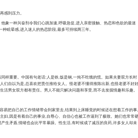
不再感到压力。
。他象一种兴奋剂令我们心跳加速,呼吸急促,进入亲密接触、热恋和色欲的最迷
种眩晕感,进入迷人的热恋阶段,最多可持续两三年。
饭同样重要。中国有句老话:人是铁,饭是钢,一炖不吃饿的慌。如果夫妻双方长时
人们自以为是,总喜欢把责任推给女人。怪老婆不懂得推陈出新,也怪老婆不好
性生活男女双方都有责任。男人不能只解决问题和享受,而不去发掘情趣和乐趣。
很容易把自己的工作情绪带会到家里去,结果到上床睡觉的时候还在想着工作的事
主妇,因是有着自己的事业,自尊心、自信心也被工作逼到了极致。她们也常常
易产生矛盾,情绪也会比平常暴躁。性生活,有时候成了减压的良药,许多女人却未