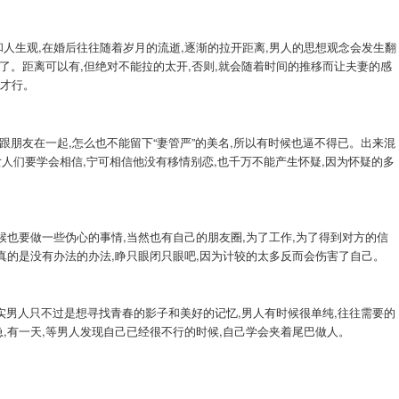
和人生观,在婚后往往随着岁月的流逝,逐渐的拉开距离,男人的思想观念会发生翻
来了。距离可以有,但绝对不能拉的太开,否则,就会随着时间的推移而让夫妻的感
进才行。
,跟朋友在一起,怎么也不能留下“妻管严”的美名,所以有时候也逼不得已。出来混
女人们要学会相信,宁可相信他没有移情别恋,也千万不能产生怀疑,因为怀疑的多
候也要做一些伪心的事情,当然也有自己的朋友圈,为了工作,为了得到对方的信
候真的是没有办法的办法,睁只眼闭只眼吧,因为计较的太多反而会伤害了自己。
实男人只不过是想寻找青春的影子和美好的记忆,男人有时候很单纯,往往需要的
,有一天,等男人发现自己已经很不行的时候,自己学会夹着尾巴做人。