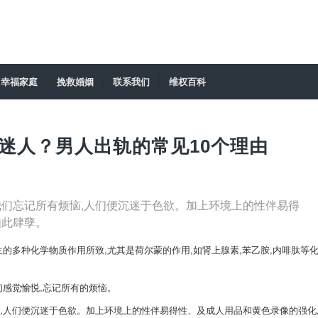
幸福家庭
挽救婚姻
联系我们
维权百科
迷人？男人出轨的常见10个理由
我们忘记所有烦恼,人们便沉迷于色欲。加上环境上的性伴易得
如此肆孽。
的多种化学物质作用所致,尤其是荷尔蒙的作用,如肾上腺素,苯乙胺,内啡肽等
们感觉愉悦,忘记所有的烦恼。
,人们便沉迷于色欲。加上环境上的性伴易得性、及成人用品和黄色录像的强化