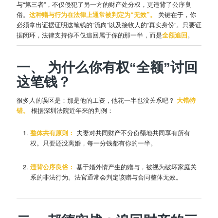
与“第三者”，不仅侵犯了另一方的财产处分权，更违背了公序良
俗。
这种赠与行为在法律上通常被判定为“无效”。
关键在于，你
必须拿出证据证明这笔钱的“流向”以及接收人的“真实身份”。只要证
据闭环，法律支持你不仅追回属于你的那一半，而是
全额追回
。
一、 为什么你有权“全额”讨回
这笔钱？
很多人的误区是：那是他的工资，他花一半也没关系吧？
大错特
错。
根据深圳法院近年来的判例：
整体共有原则：
夫妻对共同财产不分份额地共同享有所有
权。只要还没离婚，每一分钱都有你的一半。
违背公序良俗：
基于婚外情产生的赠与，被视为破坏家庭关
系的非法行为。法官通常会判定该赠与合同整体无效。