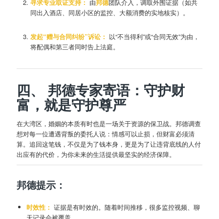
寻求专业取证支持：
由
邦德
团队介入，调取外围证据（如共
同出入酒店、同居小区的监控、大额消费的实地核实）。
发起“赠与合同纠纷”诉讼：
以“不当得利”或“合同无效”为由，
将配偶和第三者同时告上法庭。
四、 邦德专家寄语：守护财
富，就是守护尊严
在大湾区，婚姻的本质有时也是一场关于资源的保卫战。邦德调查
想对每一位遭遇背叛的委托人说：情感可以止损，但财富必须清
算。追回这笔钱，不仅是为了钱本身，更是为了让违背底线的人付
出应有的代价，为你未来的生活提供最坚实的经济保障。
邦德提示：
时效性：
证据是有时效的。随着时间推移，很多监控视频、聊
天记录会被覆盖。