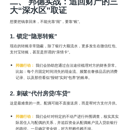
二、 邦德实战：追回财产的三
大“深水区”取证
想要把钱拿回来，不能光靠“闹”，要靠“账”。
1. 锁定“隐形转账”
现在的转账非常隐蔽，除了银行大额流水，更多发生在微信红包、
支付宝转账，甚至是所谓的“亲情卡”。
邦德行动：
我们会协助您通过合法途径梳理对方的财务异常。
比如：每个月固定时间消失的现金流、频繁在奢侈品店的消费
记录、以及那些看似“报销”实则“包养”的账单。
2. 刺破“代付房贷/车贷”
这是最难查的一类。配偶可能不直接送房，而是帮对方支付月供。
邦德行动：
我们会针对特定的不动产进行外围调查，核实其实
际居住人与配偶的关系，并追踪资金从配偶账户流入贷款银行
的路径。一旦确定资金链，对方想赖也赖不掉。