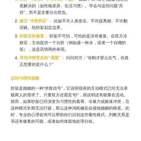
底解决的（如性格差异、生活习惯）。学会与这些问题“共
存”，而不是非要分出胜负。
建立“
冲突协议”
：
比如不许人身攻击、不许提离婚、不许翻
旧账。给吵架划定边界。
吵架后的修复：
吵架不可怕，可怕的是没有修复。在双方冷
静后，主动提供一个台阶（例如递一杯水，或者一个自嘲的
笑），这是高情商的表现。
寻找冲突背后的“
渴望”
：
问问对方：“你刚才那么生气，你真
正想要的是什么？”
总结与理性提醒
吵架是婚姻的一种“求救信号”，它说明现有的互动模式已经无法承
载两人的需求了。只要双方还愿意“吵”，就说明还有能量在流动。
然而，如果吵架已经演变为习惯性的羞辱、冷暴力或躯体冲突，且
这种模式长期无法打破，那么这种消耗确实会侵蚀婚姻的根基。此
时，专业的心理咨询可以帮助你们识别这些毒性模式，判断关系是
否还有修复的可能，或者如何体面地处理分歧。