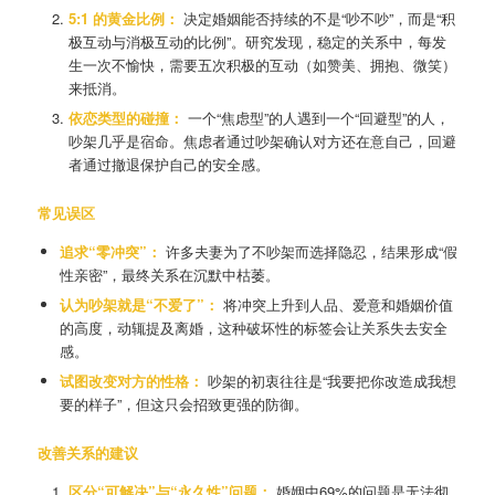
5:1
的黄金比例：
决定婚姻能否持续的不是“吵不吵”，而是“积
极互动与消极互动的比例”。研究发现，稳定的关系中，每发
生一次不愉快，需要五次积极的互动（如赞美、拥抱、微笑）
来抵消。
依恋类型的碰撞：
一个“焦虑型”的人遇到一个“回避型”的人，
吵架几乎是宿命。焦虑者通过吵架确认对方还在意自己，回避
者通过撤退保护自己的安全感。
常见误区
追求“
零冲突”
：
许多夫妻为了不吵架而选择隐忍，结果形成“假
性亲密”，最终关系在沉默中枯萎。
认为吵架就是“
不爱了”
：
将冲突上升到人品、爱意和婚姻价值
的高度，动辄提及离婚，这种破坏性的标签会让关系失去安全
感。
试图改变对方的性格：
吵架的初衷往往是“我要把你改造成我想
要的样子”，但这只会招致更强的防御。
改善关系的建议
区分“
可解决”
与“
永久性”
问题：
婚姻中69%的问题是无法彻