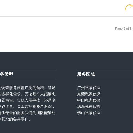
Page 2 of 8
务类型
服务区域
的调查服务涵盖广泛的领域，满足
广州私家侦探
的多样化需求。无论是个人婚姻忠
东莞私家侦探
背景审查、失踪人员寻找，还是企
中山私家侦探
欺诈调查、员工监控和资产追踪，
珠海私家侦探
提供专业的服务我们的团队能够处
佛山私家侦探
到复杂的各类事件。